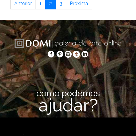
Anterior
1
2
3
Próxima
como podemos
ajudar?