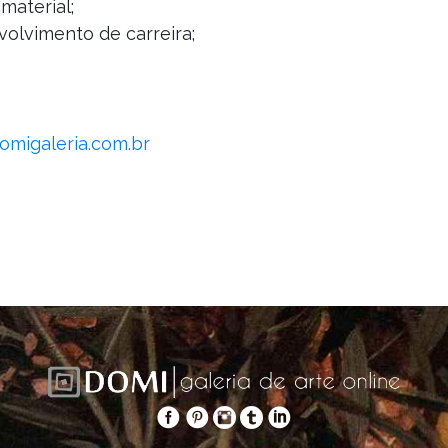
material;
volvimento de carreira;
migaleria.com.br