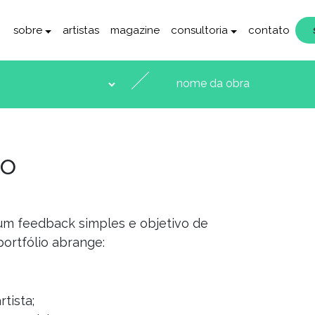
sobre
artistas
magazine
consultoria
contato
io
 um feedback simples e objetivo de
 portfólio abrange:
rtista;