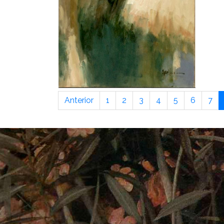
Anterior
1
2
3
4
5
6
7